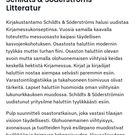
Litteratur
Kirjakustantamo Schildts & Söderströms halusi uudistaa
Kirjamessukonseptinsa. Vuosia samalla kaavalla
toteutettu messuosasto kaipasi täydellisen
kasvojenkohotuksen. Osastosta haluttiin modernin
tyylikäs muttei turhan fiini. Osaston haluttiin olevan
avoin mutta samalla olohuonemaisen viihtyisä keidas
keskellä hektistä Kirjamessua. Kirjat ja kirjailijat
haluttiin nostaa aiempaa selvästi paremmin esiin.
Varastointilogistiikka ja takahuoneen toimivuus olivat
tärkeitä. Lapset haluttiin huomioida oman viihtyisän
lukunurkkauksen muodossa. Schildts & Söderströmsin
uudistunut yritysilme haluttiin tyylikkäästi esiin.
Pulp suunnitteli osastoratkaisun, joka vastasi tilaajan
visioon täydellisesti. Olohuonemainen viihtyisyys,
avonaisuus ja tuotteiden hyvä esillepano muodostivat
tyylikkään ja toimivan kokonaisuuden. Visuaalisuuteen