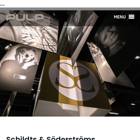
...
MENU
Schildts & Söderströms