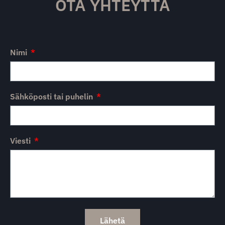
OTA YHTEYTTÄ
Nimi
Sähköposti tai puhelin
Viesti
Lähetä