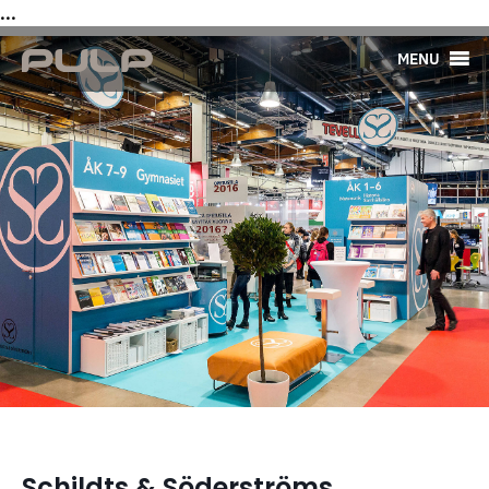
...
MENU
Schildts & Söderströms