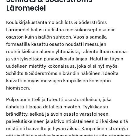
Läromedel
Koulukirjakustantamo Schildts & Söderströms
Läromedel halusi uudistaa messukonseptinsa niin
osaston kuin sisällön suhteen. Vuosia samalla
formaatilla kasattu osasto noudatti messujen
ruotsinkielisen alueen yhtenäistä, rakenteiltaan samaa
ja väritykseltään punavalkoista linjaa. Haluttiin täysin
uudelleen mietitty kokonaisuus, joka olisi nyt myös
Schildts & Söderströmsin brändin näköinen. Ideoita
kaivattiin myös messujen kaupallisen konseptin
hiomiseen.
Pulp suunnitteli ja toteutti osastoratkaisun, joka
ilahdutti tilaajaa detaljeja myöten. Tyylikkäästi
brändätty, selkeä ja avoin osasto varastoineen,
palvelutiskeineen ja aktivointipisteineen oli kaikkea sitä
mistä oli haaveiltu jo hyvän aikaa. Kaupallinen strategia
piti sisällään asiakaskunnan aktivoinnin ja sitouttamisen