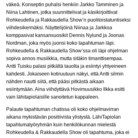
väkeä. Konseptin puhalsi henkiin Jarkko Tamminen ja
Niina Lahtinen, jotka suunnittelivat ja käsikirjoittivat
Rohkeudella ja Rakkaudella Show’n puolitoistatuntiseksi
viihdesikermäksi. Näyttelijöinä Niinaa ja Jarkkoa
komppasivat kansansuosikit Dennis Nylund ja Joonas
Nordman, joka myös juonsi koko tapahtuman läpi.
Rohkeudella & Rakkaudella Show’ssa oli läpi ohjelman
sopiva annos musiikkia, mutta sitäkin timanttisempaa.
Antti Tuisku palasi pitkältä tauolta ja esiintyi yhtyeineen
kahdesti. Jokaiseen kotiruutuun näkyi, että Antti silmin
nähden nautti siitä, että pääsi pitkästä aikaan
esiintymään. Aina viihdyttävä Hovimuusikko Ilkka esitti
vain lähitapiolaisille sanoitetun kappaleen.
Palaute tapahtuman chatissa oli koko ohjelmavirran
aikana mykistävän positiivista ylistystä. LähiTapiolan
tapahtumatyöryhmän kuin henkilökunnan mielestä
Rohkeudella & Rakkaudella Show oli tapahtuma, joka ei