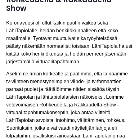
Show
Koronavuosi oli ollut kaikin puolin vaikea sekä
LähiTapiolalle, heidän henkilökunnalleen että koko
maailmalle. Työtavat muuttuivat eikä työyhteisössä
päästy näkemään normaalisti toisiaan. LähiTapiola halusi
kiittää koko henkilökuntaa ja heidän perheenjäseniään
järjestämällä virtuaalitapahtuman.
Asetimme riman korkealle ja päätimme, että lainaamme
tv-viihteen menestyneimpien viihde- ja tv-formaattien
parhaat puolet ja räätälöimme niiden sisältöä täysin
LähiTapiolan ja lähitapiolalaisten näköiseksi. Loimme
vetovoimaisen Rohkeudella ja Rakkaudella Show -
virtuaalitapahtumakonseptin, joka antaa viitteitä
LähiTapiolan arvoista: intohimo, välittäminen, rohkeus.
Suorituksiin, jotka eivät vaadi näyttelijän lahjoja eli
kilpailuihin, osallistuisi ainoastaan LähiTapiolan omaa