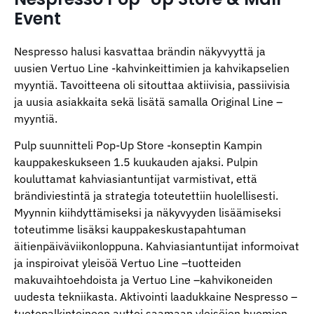
Event
Nespresso halusi kasvattaa brändin näkyvyyttä ja
uusien Vertuo Line -kahvinkeittimien ja kahvikapselien
myyntiä. Tavoitteena oli sitouttaa aktiivisia, passiivisia
ja uusia asiakkaita sekä lisätä samalla Original Line –
myyntiä.
Pulp suunnitteli Pop-Up Store -konseptin Kampin
kauppakeskukseen 1.5 kuukauden ajaksi. Pulpin
kouluttamat kahviasiantuntijat varmistivat, että
brändiviestintä ja strategia toteutettiin huolellisesti.
Myynnin kiihdyttämiseksi ja näkyvyyden lisäämiseksi
toteutimme lisäksi kauppakeskustapahtuman
äitienpäiväviikonloppuna. Kahviasiantuntijat informoivat
ja inspiroivat yleisöä Vertuo Line –tuotteiden
makuvaihtoehdoista ja Vertuo Line –kahvikoneiden
uudesta tekniikasta. Aktivointi laadukkaine Nespresso –
tuotepalkintoineen auttoi saamaan yleisöjen huomion.