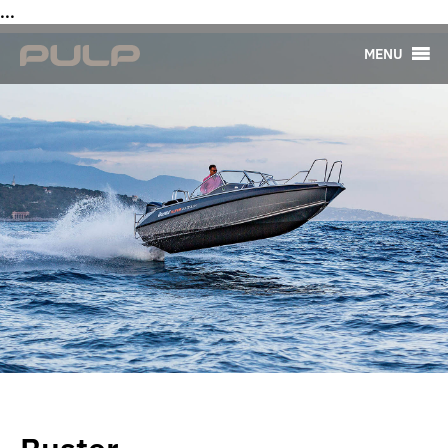
...
MENU