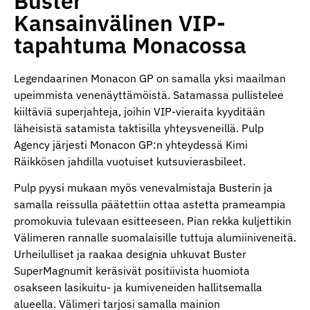
Buster
Kansainvälinen VIP-
tapahtuma Monacossa
Legendaarinen Monacon GP on samalla yksi maailman
upeimmista venenäyttämöistä. Satamassa pullistelee
kiiltäviä superjahteja, joihin VIP-vieraita kyyditään
läheisistä satamista taktisilla yhteysveneillä. Pulp
Agency järjesti Monacon GP:n yhteydessä Kimi
Räikkösen jahdilla vuotuiset kutsuvierasbileet.
Pulp pyysi mukaan myös venevalmistaja Busterin ja
samalla reissulla päätettiin ottaa astetta prameampia
promokuvia tulevaan esitteeseen. Pian rekka kuljettikin
Välimeren rannalle suomalaisille tuttuja alumiiniveneitä.
Urheilulliset ja raakaa designia uhkuvat Buster
SuperMagnumit keräsivät positiivista huomiota
osakseen lasikuitu- ja kumiveneiden hallitsemalla
alueella. Välimeri tarjosi samalla mainion